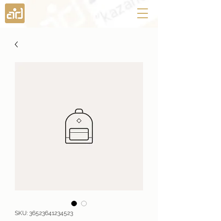
SKU: 36523641234523