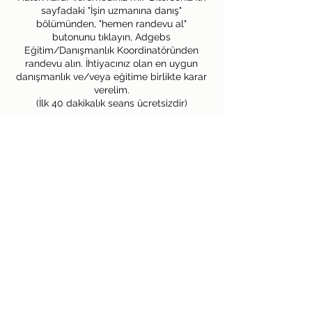
sayfadaki "İşin uzmanına danış"
bölümünden, "hemen randevu al"
butonunu tıklayın, Adgebs
Eğitim/Danışmanlık Koordinatöründen
randevu alın. İhtiyacınız olan en uygun
danışmanlık ve/veya eğitime birlikte karar
verelim.
(İlk 40 dakikalık seans ücretsizdir)
Size özel farklı
uzmanlardan/eğitmenlerden oluşan bir
kurul ile online konsültasyon yapalım,
sorununuza birlikte çözüm arayalım.
Adgebs | Global
adgebs@gmail.com