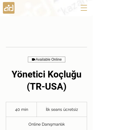
Available Online
Yönetici Koçluğu
(TR-USA)
İlk
seans
40 min
4
İlk seans ücretsiz
ücretsiz
0
m
Online Danışmanlık
i