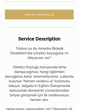
n
hemen randevu al
Service Description
Türkiye ya da Amerika Birleşik
Devletleri'nde yönetici koçluğuna mı
ihtiyacınız var?
Yönetici Koçluğu konusunda kime
danışacağınıza, hangi eğitimleri
alacağınıza karar veremediyseniz, yukarıda
bulunan "hemen randevu al" butonunu
tıklayın, Adgebs'in Eğitim/Danışmanlık
konusunda deneyimli Uzmanlarından
biriyle görüşmek için ilk randevunuzu
hemen alın.
Halen karar veremediniz mi? Dilerseniz ilk