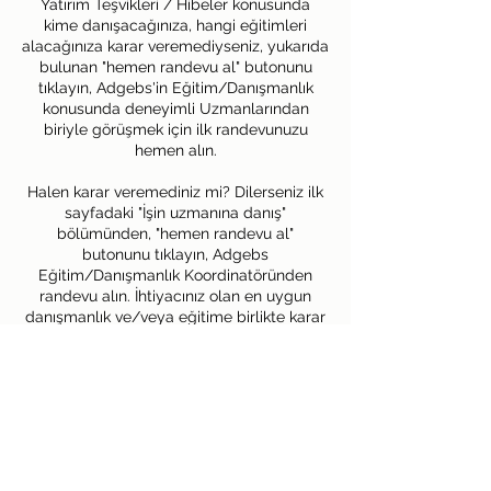
Yatırım Teşvikleri / Hibeler konusunda
kime danışacağınıza, hangi eğitimleri
alacağınıza karar veremediyseniz, yukarıda
bulunan "hemen randevu al" butonunu
tıklayın, Adgebs'in Eğitim/Danışmanlık
konusunda deneyimli Uzmanlarından
biriyle görüşmek için ilk randevunuzu
hemen alın.
Halen karar veremediniz mi? Dilerseniz ilk
sayfadaki "İşin uzmanına danış"
bölümünden, "hemen randevu al"
butonunu tıklayın, Adgebs
Eğitim/Danışmanlık Koordinatöründen
randevu alın. İhtiyacınız olan en uygun
danışmanlık ve/veya eğitime birlikte karar
verelim.
(İlk 40 dakikalık seans ücretsizdir)
Size özel farklı
uzmanlardan/eğitmenlerden oluşan bir
kurul ile online konsültasyon yapalım,
sorununuza birlikte çözüm arayalım.