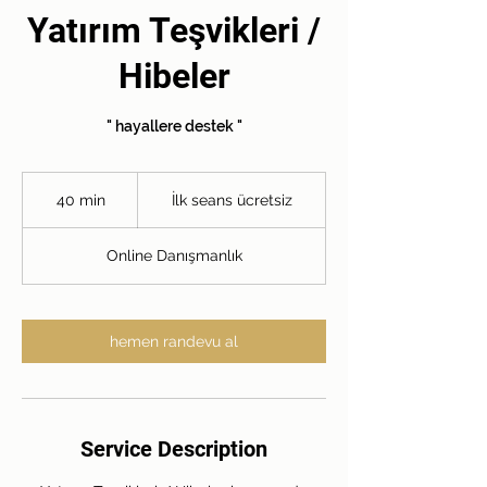
Yatırım Teşvikleri /
Hibeler
" hayallere destek "
İlk
seans
40 min
4
İlk seans ücretsiz
ücretsiz
0
m
Online Danışmanlık
i
n
hemen randevu al
Service Description