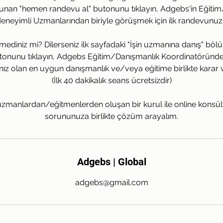
unan "hemen randevu al" butonunu tıklayın, Adgebs'in Eğiti
neyimli Uzmanlarından biriyle görüşmek için ilk randevunuz
mediniz mi? Dilerseniz ilk sayfadaki "İşin uzmanına danış" b
tonunu tıklayın, Adgebs Eğitim/Danışmanlık Koordinatöründe
ınız olan en uygun danışmanlık ve/veya eğitime birlikte karar 
(İlk 40 dakikalık seans ücretsizdir)
ı uzmanlardan/eğitmenlerden oluşan bir kurul ile online konsü
sorununuza birlikte çözüm arayalım.
Adgebs | Global
adgebs@gmail.com