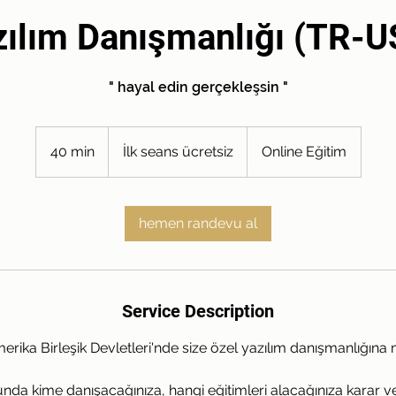
zılım Danışmanlığı (TR-U
" hayal edin gerçekleşsin "
İlk
seans
40 min
4
İlk seans ücretsiz
Online Eğitim
ücretsiz
0
m
i
hemen randevu al
n
Service Description
rika Birleşik Devletleri'nde size özel yazılım danışmanlığına m
nda kime danışacağınıza, hangi eğitimleri alacağınıza karar 