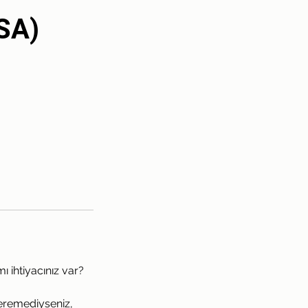
SA)
ı ihtiyacınız var?
veremediyseniz,