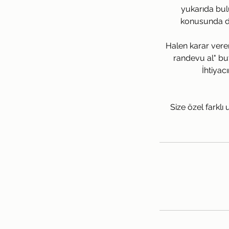
yukarıda bul
konusunda de
Halen karar vere
randevu al" bu
İhtiyac
Size özel farkl