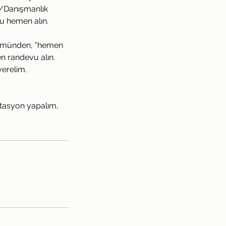
m/Danışmanlık
u hemen alın.
ölümünden, "hemen
n randevu alın.
verelim.
ltasyon yapalım,