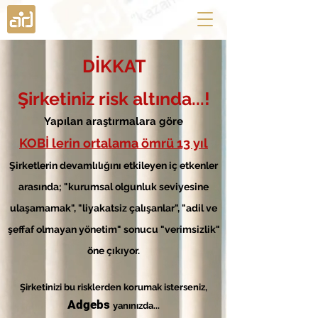
DİKKAT
Şirketiniz risk altında...!
Yapılan araştırmalara göre
KOBİ lerin ortalama ömrü 13 yıl
Şirketlerin devamlılığını etkileyen iç etkenler
arasında; "kurumsal olgunluk seviyesine
ulaşamamak", "liyakatsiz çalışanlar", "adil ve
şeffaf olmayan yönetim" sonucu "verimsizlik"
öne çıkıyor.
Şirketinizi bu risklerden korumak isterseniz,
Adgebs
yanınızda...